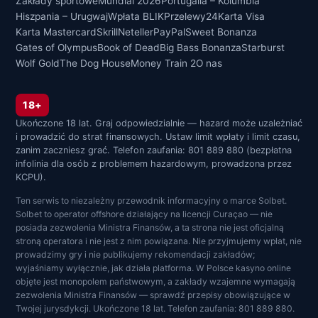
Zakłady sportowe
Mundial 2026
Portugalia – Kolumbia
Hiszpania – Urugwaj
Wpłata BLIK
Przelewy24
Karta Visa
Karta Mastercard
Skrill
Neteller
PayPal
Sweet Bonanza
Gates of Olympus
Book of Dead
Big Bass Bonanza
Starburst
Wolf Gold
The Dog House
Money Train 2
O nas
18+
Ukończone 18 lat. Graj odpowiedzialnie — hazard może uzależniać
i prowadzić do strat finansowych. Ustaw limit wpłaty i limit czasu,
zanim zaczniesz grać. Telefon zaufania: 801 889 880 (bezpłatna
infolinia dla osób z problemem hazardowym, prowadzona przez
KCPU).
Ten serwis to niezależny przewodnik informacyjny o marce Solbet.
Solbet to operator offshore działający na licencji Curaçao — nie
posiada zezwolenia Ministra Finansów, a ta strona nie jest oficjalną
stroną operatora i nie jest z nim powiązana. Nie przyjmujemy wpłat, nie
prowadzimy gry i nie publikujemy rekomendacji zakładów;
wyjaśniamy wyłącznie, jak działa platforma. W Polsce kasyno online
objęte jest monopolem państwowym, a zakłady wzajemne wymagają
zezwolenia Ministra Finansów — sprawdź przepisy obowiązujące w
Twojej jurysdykcji. Ukończone 18 lat. Telefon zaufania: 801 889 880.