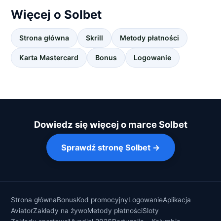
Więcej o Solbet
Strona główna
Skrill
Metody płatności
Karta Mastercard
Bonus
Logowanie
Dowiedz się więcej o marce Solbet
Sprawdź stronę Solbet →
Strona główna
Bonus
Kod promocyjny
Logowanie
Aplikacja
Aviator
Zakłady na żywo
Metody płatności
Sloty