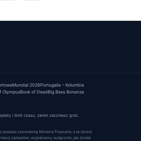
ortowe
Mundial 2026
Portugalia – Kolumbia
f Olympus
Book of Dead
Big Bass Bonanza
łaty i limit czasu, zanim zaczniesz grać.
e posiada zezwolenia Ministra Finansów, a ta strona
mendacji zakładów; wyjaśniamy wyłącznie, jak działa