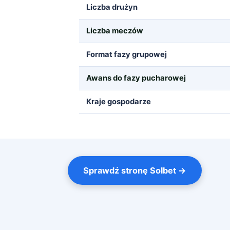
Liczba drużyn
Liczba meczów
Format fazy grupowej
Awans do fazy pucharowej
Kraje gospodarze
Sprawdź stronę Solbet →