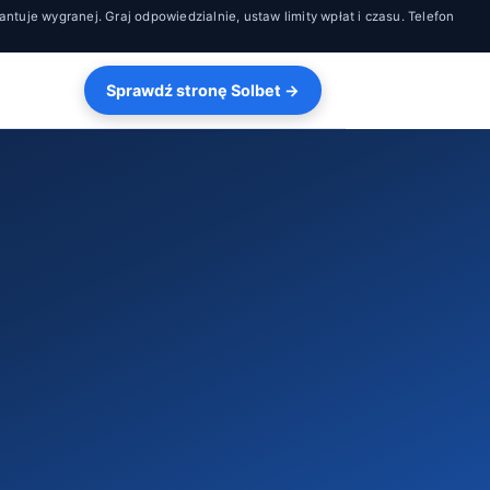
antuje wygranej. Graj odpowiedzialnie, ustaw limity wpłat i czasu. Telefon
Sprawdź stronę Solbet →