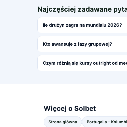
Najczęściej zadawane pyt
Ile drużyn zagra na mundialu 2026?
Kto awansuje z fazy grupowej?
Czym różnią się kursy outright od m
Więcej o Solbet
Strona główna
Portugalia – Kolumb