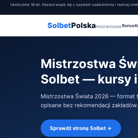
Ukończone 18 lat. Hazard wiąże się z ryzykiem uzależnienia i realnej stra
Solbet
Polska
Bonus
K
PRZEWODNIK
Mistrzostwa Św
Solbet — kursy i
Mistrzostwa Świata 2026 — format tu
opisane bez rekomendacji zakładów.
Sprawdź stronę Solbet →